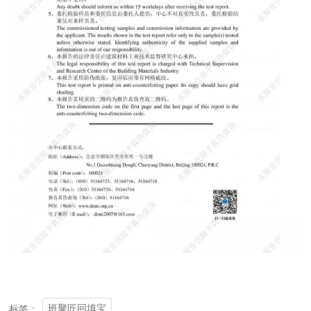
班聚匠回填宝
标签：